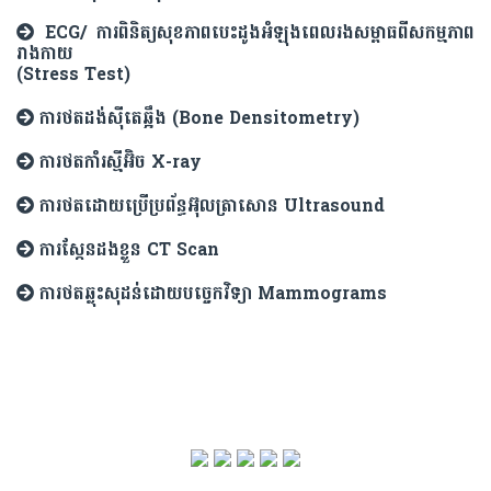
ECG/ ការពិនិត្យសុខភាពបេះដូងអំឡុងពេលរងសម្ពាធពីសកម្មភាព
រាងកាយ
(Stress Test)
ការថតដង់ស៊ីតេឆ្អឹង (Bone Densitometry)
ការថតកាំរស្មីអ៊ិច X-ray
ការថតដោយប្រើប្រព័ន្ធអ៊ុលត្រាសោន Ultrasound
ការស្កែនដងខ្លួន CT Scan
ការថតឆ្លុះសុដន់ដោយបច្ចេកវិទ្យា Mammograms