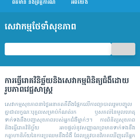
ព័ត៌មាន និងព្រឹត្តិការណ៍
អំពីយើង
សេវាកម្មថែទាំសុខភាព
ការធ្វើ​រោគវិនិច្ឆ័យ​និង​សេវាកម្ម​ពិនិត្យ​ជំងឺ​ដោយ​
រូបភាព​វេជ្ជសាស្ត្រ
សេវាកម្មសុខភាពនាថ្ងៃអនាគតគឺពឹងផ្អែកលើការព្យាបាលរួមបញ្ចូល
គ្នាជាលក្ខណៈបុគ្គល​សម្រាប់កំណត់រក ឫសគល់នៃមូលហេតុ
ទាក់ទងនឹងបញ្ហាសុខភាពរបស់អ្នកជំងឺម្នាក់ៗ។ ការពិនិត្យសុខភាព
និងធ្វើរោគវិនិច្ឆ័យ អាចផ្តល់នូវសញ្ញាណព្រមានទាក់ទងនឹង
កត្តាហានិភ័យនៃការប្រឈមនឹងជំងឺ ដែលត្រូវបានវិភាគឃើញលើអ្នក