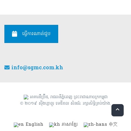
ធ្វើការណាត់ជួប
info@sgmc.com.kh
អាគារដឹប្រ៊ីដ, រាជធានីភ្នំពេញ ព្រះរាជាណាចក្រកម្ពុជា
© ២០១៩ ស៊ីងហ្គាពួរ មេឌីខល សិនធ័រ. រក្សាសិទ្ធិគ្រប់យ៉ាង.
English
ភាសាខ្មែរ
中文