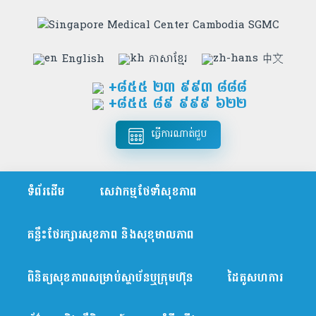
English
ភាសាខ្មែរ
中文
+៨៥៥​ ២៣ ៩៩៣ ៨៨៨
+៨៥៥ ៨៩ ៩៩៩ ៦២២
ធ្វើការណាត់ជួប
ទំព័រដើម
សេវាកម្មថែទាំសុខភាព
គន្លឹះថែរក្សារសុខភាព និងសុខុមាលភាព
ពិនិត្យសុខភាពសម្រាប់ស្ថាប័នឬក្រុមហ៊ុន
ដៃគូសហការ