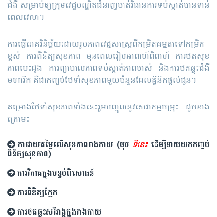
ជំងឺ សម្រាប់ឲ្យក្រុមវេជ្ជបណ្ឌិតជំនាញចាត់វិធានការទប់ស្កាត់បានទាន់
ពេលវេលា។
ការធ្វើរោគវិនិច្ឆ័យដោយរូបភាពវេជ្ជសាស្ត្រពីកម្រិតធម្មតាទៅកម្រិត
ខ្ពស់ ការពិនិត្យសុខភាព មុនពេលរៀបអាពាហ៍ពិពាហ៍ ការថតសុខ
ភាពបេះដូង ការព្យាបាលភាពទប់ស្កាត់ភាពចាស់ និងការថតឆ្លុះជំងឺ
មហារីក គឺជាកញ្ចប់ថែទាំសុខភាពមួយចំនួនដែលគ្លីនិកផ្តល់ជូន។
គម្រោងថែទាំសុខភាពទាំងនេះរួមបញ្ចូលនូវសេវាកម្មចម្រុះ ដូចខាង
ក្រោម៖
ការវាយតម្លៃលើសុខភាពរាងកាយ (ចុច
ទីនេះ
ដើម្បីទាយយកកញ្ចប់
ពិនិត្យសុខភាព)
ការវិភាគក្នុងបន្ទប់ពិសោធន៍
ការពិនិត្យភ្នែក
ការថតឆ្លុះសរីរាង្គក្នុងរាងកាយ