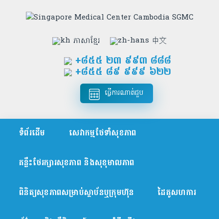
ភាសាខ្មែរ
中文
+៨៥៥​ ២៣ ៩៩៣ ៨៨៨
+៨៥៥ ៨៩ ៩៩៩ ៦២២
ធ្វើការណាត់ជួប
ទំព័រដើម
សេវាកម្មថែទាំសុខភាព
គន្លឹះថែរក្សារសុខភាព និងសុខុមាលភាព
ពិនិត្យសុខភាពសម្រាប់ស្ថាប័នឬក្រុមហ៊ុន
ដៃគូសហការ