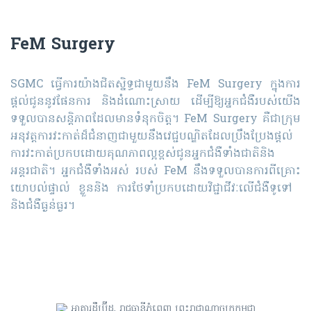
FeM Surgery
SGMC ​ធ្វើការយ៉ាងជិតស្និទ្ធជាមួយនឹង FeM Surgery ​ក្នុងការ
ផ្តល់ជូននូវផែនការ​ និង​ដំណោះស្រាយ​ ​ដើ​ម្បី​​​ឱ្យ​អ្នក​ជំងឺ​របស់​យើង
ទទួលបានសន្តិភាពដែលមានទំនុកចិត្ត។ FeM Surgery គឺ​ជាក្រុម​
អនុវត្ត​ការ​វះកាត់​ដ៏​ជំ​នាញ​​​ជាមួយ​នឹង​វេជ្ជបណ្ឌិត​ដែលប្រឹងប្រែងផ្តល់
ការវះកាត់​ប្រកបដោយគុណភាព​ល្អខ្ពស់​ជូនអ្នក​ជំងឺ​ទាំង​ជាតិ​និង​
អន្តរជាតិ។ អ្នក​ជំងឺ​​ទាំងអស់​ របស់ FeM ​នឹងទទួលបានការពីគ្រោះ
យោបល់ផ្ទាល់ ខ្លួននិង ​ការ​ថែ​ទាំ​ប្រកប​​ដោយវិជ្ជាជីវៈ​លើ​ជំងឺ​ទូទៅ​​ ​
និងជំងឺធ្ងន់ធ្ងរ។
អាគារដឹប្រ៊ីដ, រាជធានីភ្នំពេញ ព្រះរាជាណាចក្រកម្ពុជា