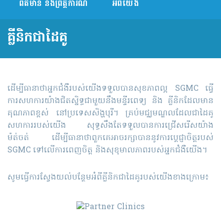
ព័ត៌មាន និងព្រឹត្តិការណ៍
អំពីយើង
គ្លីនិកជាដៃគូ
ដើម្បីធានាថាអ្នកជំងឺរបស់យើងទទួលបានសុខភាពល្អ SGMC ​ធ្វើ
ការ​សហការយ៉ាងជិត​ស្និទ្ធ​ជាមួយ​នឹង​មន្ទីរ​ពេទ្យ​ និ​ង​ ​គ្លីនិក​ដែល​​មាន
គុណភាពខ្ពស់ នៅប្រទេសសិង្ហបុរី។​ គ្រប់មជ្ឈមណ្ឌល​ដែលជាដៃគូ
សហការ​របស់​​យើង​​ សុទ្ធ​សឹង​​​តែ​ទទួល​បាន​ការជ្រើសរើស​យ៉ាង
ម៉ត់ចត់​ ដើម្បីធានាថាពួកគេអាច​រក្សា​បាន​នូវ​ការ​ប្តេជ្ញា​ចិត្តរបស់
SGMC ​ទៅ​​លើ​ការ​ពេញ​ចិ​ត្ត​ និងសុខុមាលភាពរបស់អ្នកជំងឺយើង។
សូមធ្វើការស្វែងយល់បន្ថែមអំពីគ្លីនិកជាដៃគូរបស់យើងខាងក្រោម៖