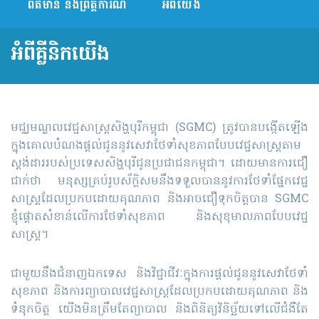
ព័ត៌មាន និងព្រឹត្តិការណ៍
អំពីយើង
អំពីគ្លីនិកយើង
មជ្ឈមណ្ឌល​វេជ្ជសាស្ត្រ​សិង្ហបុរីកម្ពុជា (SGMC) ត្រូវបាន​បង្កើត​ឡើង​
ក្នុង​គោលបំណង​ផ្ដល់ជូន​នូវ​សេវាថែទាំ​សុខភាព​បែបវេជ្ជសាស្រ្ត​តាម
ស្តង់ដារ​របស់ប្រទេស​សិង្ហបុរី​ជូន​ប្រជាជន​កម្ពុជា។ ដោយមានការជឿ
ជាក់​ថា មនុស្ស​គ្រប់រូប​ស័ក្តិសម​នឹង​ទទួលបាន​នូវ​ការថែទាំ​ផ្នែកវេជ្ជ
សាស្ត្រ​ដែល​ប្រកប​ដោយគុណភាព និង​អាច​ជឿទុកចិត្ត​បាន SGMC
ខ្ញុំ​ផ្តោត​សំខាន់​លើ​ការថែទាំ​សុខភាព និង​សុខុមាលភាពបែប​វេជ្ជ
សាស្ត្រ។
ជាមួយ​នឹង​ជំនាញ​ឯកទេស និង​វិជ្ជាជីវៈ​ក្នុង​ការផ្ដល់ជូន​នូវ​សេវា​ថែទាំ​
សុខភាព និង​ការព្យាបាល​វេជ្ជសាស្ត្រ​ដែល​ប្រកប​ដោយ​គុណភាព និង​
ទំនុកចិត្ត យើង​មិនត្រឹម​តែ​ព្យាបាល និង​ពិនិត្យ​វិនិច្ឆ័យ​ទៅលើជំងឺ​តែ​