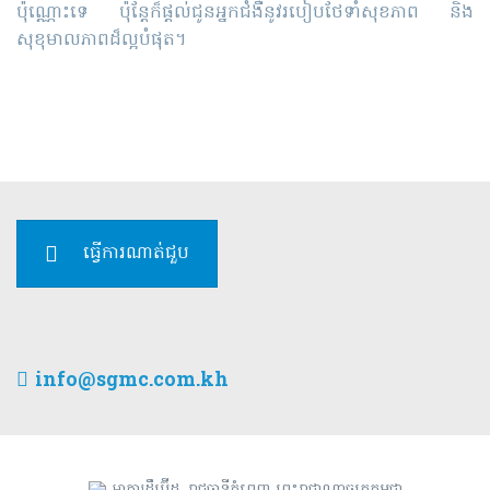
ប៉ុណ្ណោះទេ ប៉ុន្តែ​ក៏ផ្ដល់ជូន​អ្នកជំងឺ​នូវ​របៀប​ថែទាំ​សុខភាព និង​
សុខុមាលភាព​ដ៏ល្អបំផុត។
ធ្វើការណាត់ជួប
info@sgmc.com.kh