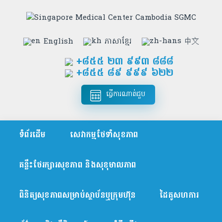
English
ភាសាខ្មែរ
中文
+៨៥៥​ ២៣ ៩៩៣ ៨៨៨
+៨៥៥ ៨៩ ៩៩៩ ៦២២
ធ្វើការណាត់ជួប
ទំព័រដើម
សេវាកម្មថែទាំសុខភាព
គន្លឹះថែរក្សារសុខភាព និងសុខុមាលភាព
ពិនិត្យសុខភាពសម្រាប់ស្ថាប័នឬក្រុមហ៊ុន
ដៃគូសហការ