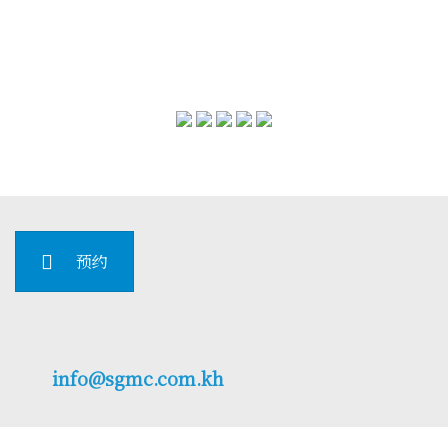
预约
info@sgmc.com.kh